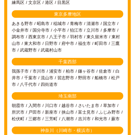
練馬区
文京区
港区
目黒区
東京多摩地区
あきる野市
昭島市
稲城市
青梅市
清瀬市
国立市
小金井市
国分寺市
小平市
狛江市
立川市
多摩市
調布市
西東京市
八王子市
羽村市
東久留米市
東村
山市
東大和市
日野市
府中市
福生市
町田市
三鷹
市
武蔵野市
武蔵村山市
千葉西部
我孫子市
市川市
浦安市
柏市
鎌ヶ谷市
佐倉市
白
井市
千葉市
流山市
習志野市
野田市
船橋市
松戸
市
八千代市
四街道市
埼玉南部
朝霞市
入間市
川口市
越谷市
さいたま市
草加市
所沢市
戸田市
新座市
挟山市
富士見市
ふじみ野市
松伏町
三郷市
三芳町
八潮市
吉川市
和光市
蕨市
神奈川（川崎市・横浜市）