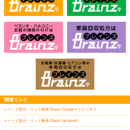
不用品回収処分はBrainz-ブレインズ
風
お庭の片付けはBrainz-ブレインズ-
家
家電回収処分はBrai
関連リンク
» ベッド処分・ベッド解体 Brainz Googleマイビジネス
» ベッド処分・ベッド解体 Brainz facebook