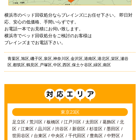
横浜市のベッド回収処分ならブレインズにお任せ下さい。 即日対
応、安心の低価格、手間いらずです。
お電話一本でお見積にお伺い致します。
横浜市でベッド回収処分をご検討のお客様は
ブレインズまでお電話下さい。
青葉区,旭区,磯子区,泉区,神奈川区,金沢区,港南区,港北区,栄区,瀬谷
区,都筑区,鶴見区,戸塚区,中区,西区,保土ケ谷区,緑区,南区
対応エリア
東京23区
足立区
荒川区
板橋区
江戸川区
太田区
葛飾区
北
区
江東区
品川区
渋谷区
新宿区
杉並区
墨田区
世田谷区
台東区
中央区
千代田区
豊島区
中野区