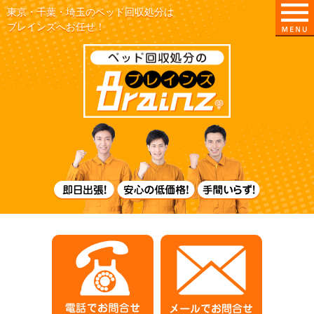
東京・千葉・埼玉のベッド回収処分は
ブレインズへお任せ！
即日出張！
電話でお問合せ
メールでお