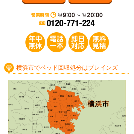
営業時間：AM 9:0
年中無休／電
横浜市でベッド回収処分はブレインズ