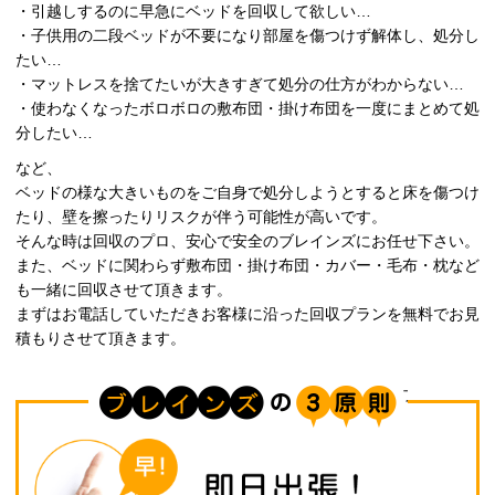
・引越しするのに早急にベッドを回収して欲しい…
・子供用の二段ベッドが不要になり部屋を傷つけず解体し、処分し
たい…
・マットレスを捨てたいが大きすぎて処分の仕方がわからない…
・使わなくなったボロボロの敷布団・掛け布団を一度にまとめて処
分したい…
など、
ベッドの様な大きいものをご自身で処分しようとすると床を傷つけ
たり、壁を擦ったりリスクが伴う可能性が高いです。
そんな時は回収のプロ、安心で安全のブレインズにお任せ下さい。
また、ベッドに関わらず敷布団・掛け布団・カバー・毛布・枕など
も一緒に回収させて頂きます。
まずはお電話していただきお客様に沿った回収プランを無料でお見
積もりさせて頂きます。
ブレインズの