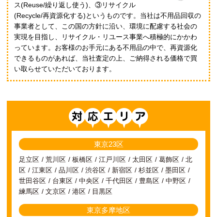
ス(Reuse/繰り返し使う)、③リサイクル
(Recycle/再資源化する)というものです。当社は不用品回収の
事業者として、この国の方針に沿い、環境に配慮する社会の
実現を目指し、リサイクル・リユース事業へ積極的にかかわ
っています。お客様のお手元にある不用品の中で、再資源化
できるものがあれば、当社査定の上、ご納得される価格で買
い取らせていただいております。
対応エリア
東京23区
足立区
荒川区
板橋区
江戸川区
太田区
葛飾区
北
区
江東区
品川区
渋谷区
新宿区
杉並区
墨田区
世田谷区
台東区
中央区
千代田区
豊島区
中野区
練馬区
文京区
港区
目黒区
東京多摩地区