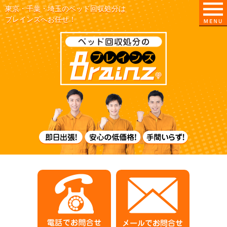
東京・千葉・埼玉のベッド回収処分は
ブレインズへお任せ！
東京/埼玉/千葉
即日出張！
電話でお問合せ
メールでお