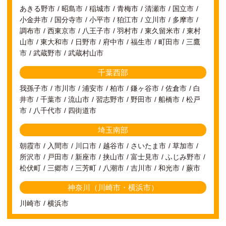
あきる野市
昭島市
稲城市
青梅市
清瀬市
国立市
小金井市
国分寺市
小平市
狛江市
立川市
多摩市
調布市
西東京市
八王子市
羽村市
東久留米市
東村
山市
東大和市
日野市
府中市
福生市
町田市
三鷹
市
武蔵野市
武蔵村山市
千葉西部
我孫子市
市川市
浦安市
柏市
鎌ヶ谷市
佐倉市
白
井市
千葉市
流山市
習志野市
野田市
船橋市
松戸
市
八千代市
四街道市
埼玉南部
朝霞市
入間市
川口市
越谷市
さいたま市
草加市
所沢市
戸田市
新座市
挟山市
富士見市
ふじみ野市
松伏町
三郷市
三芳町
八潮市
吉川市
和光市
蕨市
神奈川（川崎市・横浜市）
川崎市
横浜市