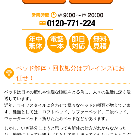
営業時間：AM 9:0
年中無休／電
ベッド解体・回収処分はブレインズにお
任せ！
ベッドは日々の疲れや快適な睡眠をとる為に、人々の生活に深く浸
透しています。
近年、ライフスタイルに合わせて様々なベッドの種類が増えていま
す。種類としては、ロフトベッド、ソファーベッド、二段ベッド、
ウォーターベッド・折りたたみベッドなどがあります。
しかし、いざ処分しようと思っても解体の仕方がわからなかった
り、地域によっては粗大ゴミとして取り扱ってくれないこともござ