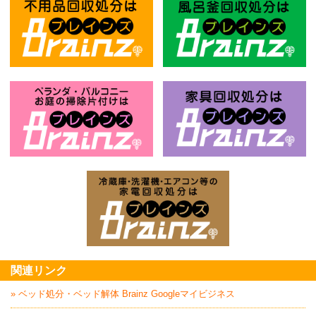
不用品回収処分はBrainz-ブレインズ
風
お庭の片付けはBrainz-ブレインズ-
家
家電回収処分はBrai
関連リンク
» ベッド処分・ベッド解体 Brainz Googleマイビジネス