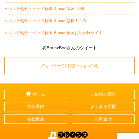
» ベッド処分・ベッド解体 Brainz NAVITIME
» ベッド処分・ベッド解体 Brainz @粗大ごみ
» ベッド処分・ベッド解体 Brainz 全国お店登録サイト
@BrainzBedさんのツイート
ページTOPへもどる
ホーム
ご依頼の流れ
料金案内
よくある質問
会社概要
お問合せ
Brainz-ブレインズ-