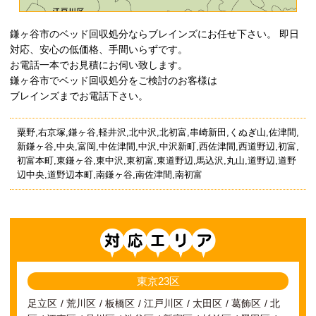
鎌ヶ谷市のベッド回収処分ならブレインズにお任せ下さい。 即日
対応、安心の低価格、手間いらずです。
お電話一本でお見積にお伺い致します。
鎌ヶ谷市でベッド回収処分をご検討のお客様は
ブレインズまでお電話下さい。
粟野,右京塚,鎌ヶ谷,軽井沢,北中沢,北初富,串崎新田,くぬぎ山,佐津間,
新鎌ヶ谷,中央,富岡,中佐津間,中沢,中沢新町,西佐津間,西道野辺,初富,
初富本町,東鎌ヶ谷,東中沢,東初富,東道野辺,馬込沢,丸山,道野辺,道野
辺中央,道野辺本町,南鎌ヶ谷,南佐津間,南初富
対応エリア
東京23区
足立区
荒川区
板橋区
江戸川区
太田区
葛飾区
北