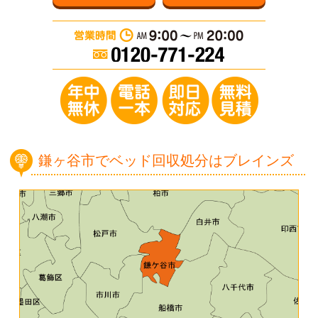
営業時間：AM 9:0
年中無休／電
鎌ヶ谷市でベッド回収処分はブレインズ