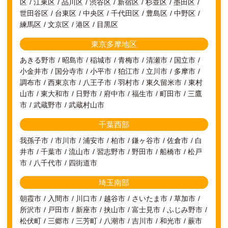
区
江東区
品川区
渋谷区
新宿区
杉並区
墨田区
世田谷区
台東区
中央区
千代田区
豊島区
中野区
練馬区
文京区
港区
目黒区
東京多摩地区
あきる野市
昭島市
稲城市
青梅市
清瀬市
国立市
小金井市
国分寺市
小平市
狛江市
立川市
多摩市
調布市
西東京市
八王子市
羽村市
東久留米市
東村
山市
東大和市
日野市
府中市
福生市
町田市
三鷹
市
武蔵野市
武蔵村山市
千葉西部
我孫子市
市川市
浦安市
柏市
鎌ヶ谷市
佐倉市
白
井市
千葉市
流山市
習志野市
野田市
船橋市
松戸
市
八千代市
四街道市
埼玉南部
朝霞市
入間市
川口市
越谷市
さいたま市
草加市
所沢市
戸田市
新座市
挟山市
富士見市
ふじみ野市
松伏町
三郷市
三芳町
八潮市
吉川市
和光市
蕨市