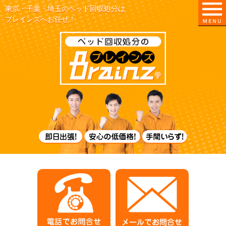
東京・千葉・埼玉のベッド回収処分は
ブレインズへお任せ！
即日出張！
電話でお問合せ
メールでお