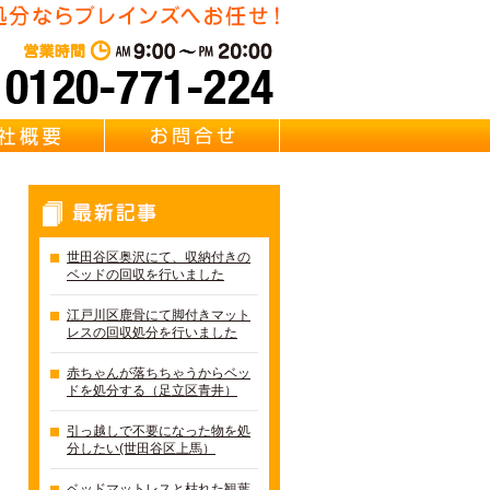
東京・千葉・埼玉のベッド回
営業時間：AM 9:00～PM 20:0
質問
会社概要
お問合せ
最新記事
世田谷区奥沢にて、収納付きの
ベッドの回収を行いました
江戸川区鹿骨にて脚付きマット
レスの回収処分を行いました
赤ちゃんが落ちちゃうからベッ
ドを処分する（足立区青井）
引っ越しで不要になった物を処
分したい(世田谷区上馬）
ベッドマットレスと枯れた観葉