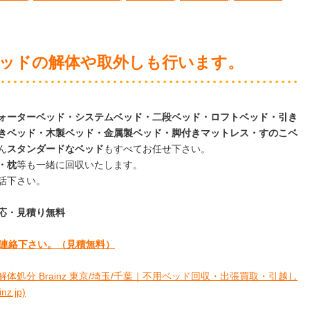
ッドの解体や取外しも行います。
ォーターベッド・システムベッド・二段ベッド・ロフトベッド・引き
きベッド・木製ベッド・金属製ベッド・脚付きマットレス・すのこベ
ん
スタンダードなベッド
もすべてお任せ下さい。
・枕
等も一緒に回収いたします。
話下さい。
日対応・見積り無料
連絡下さい。
（見積無料）
体処分 Brainz 東京/埼玉/千葉｜不用ベッド回収・出張買取・引越し
.jp)