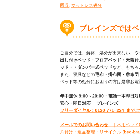
回収
,
マットレス処分
ブレインズではベ
ご自分では、解体、処分が出来ない、
ウ
出し付きベッド・フロアベッド・天蓋付
ッド・・ダンパー式ベッド
など、もちろ
また、寝具などの
毛布・掛布団・敷布団
ベッド等の処分にお困りの方は是非お電
年中無休 9:00～20:00・電話一本即
安心
・即日
対応
ブレインズ
フリーダイヤル：0120-
771
–
224
までご
メールでのお問い合わせ
｜不用ベッド解
片付け・遺品整理・リサイクル (bed-brainz