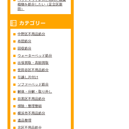
植物を処分したい（足立区新
田）
カテゴリー
中野区不用品処分
布団処分
回収処分
ウォーターベッド処分
出張買取・高額買取
世田谷区不用品処分
引越し片付け
ソファーベッド処分
解体・分解・取り外し
目黒区不用品処分
掃除・整理整頓
横浜市不用品処分
遺品整理
北区不用品処分