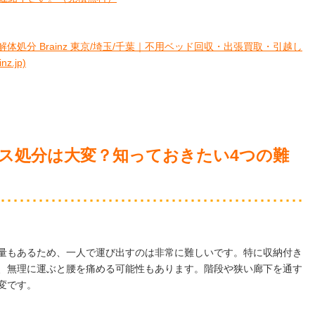
体処分 Brainz 東京/埼玉/千葉｜不用ベッド回収・出張買取・引越し
.jp)
ス処分は大変？知っておきたい4つの難
量もあるため、一人で運び出すのは非常に難しいです。特に収納付き
、無理に運ぶと腰を痛める可能性もあります。階段や狭い廊下を通す
変です。