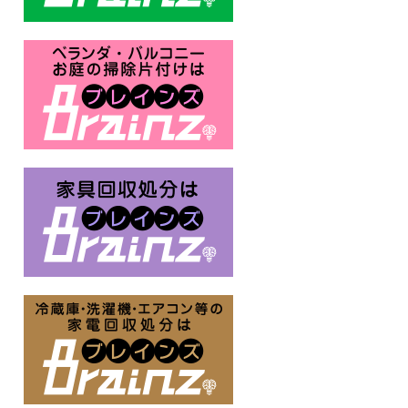
ベランダ・バルコニー お庭の片付
家具回収処分はBrainz-ブレイ
冷蔵庫・洗濯機・エアコン等の家