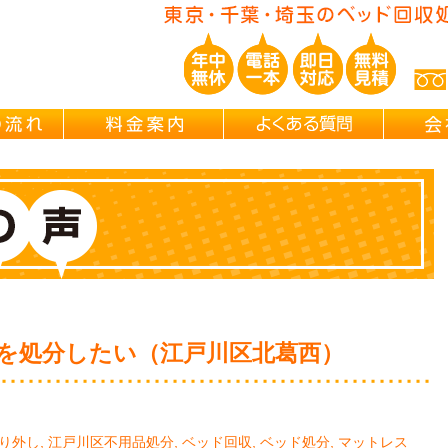
ご依頼の流れ
料金案内
よくある
を処分したい（江戸川区北葛西）
り外し
,
江戸川区不用品処分
,
ベッド回収
,
ベッド処分
,
マットレス