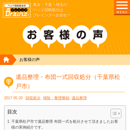
東京・千葉・埼玉の
ベッド回収処分は
ブレインズへお任せ！
HOME
お客様の声
遺品整理・布団一式回収処分（千葉県松
戸市）
2017.05.20
回収処分
,
掃除・整理整頓
,
遺品整理
目次
千葉県松戸市で遺品整理 布団一式を処分させて頂きましたお客
様の実例紹介です。