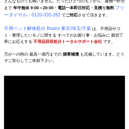
どんなものでも構いません。たったひとつのモノから、建物一軒分
フリ
まで
年中無休 9:00～20:00・電話一本即日対応・見積り無料
ーダイヤル：0120-335-282
で
ご対応
させて頂きます。
不用ベッド解体処分 Brainz 東京/埼玉/千葉
は、不用品やゴ
ミ・整理したいモノに関する すべてのお困り事・お悩みに 親切丁
寧にお応えする
不用品回収処分トータルサポート会社
です。
万が一の時の 最高一億円までの
損害補償
も完備しています。どう
ぞご安心してご依頼下さい。