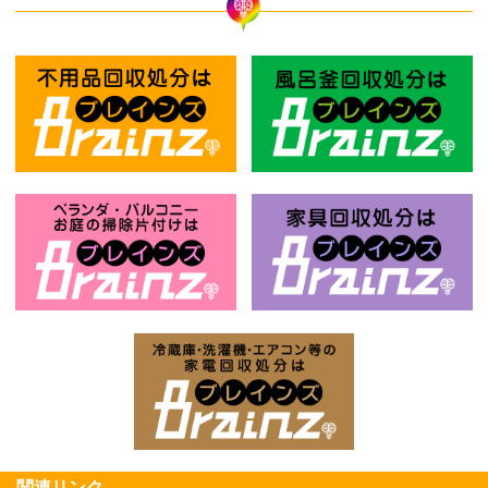
不用品回収処分はBrainz-ブレインズ
風
お庭の片付けはBrainz-ブレインズ-
家
家電回収処分はBrai
関連リンク