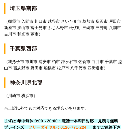
埼玉県南部
（朝霞市 入間市 川口市 越谷市 さいたま市 草加市 所沢市 戸田市
新座市 挟山市 富士見市 ふじみ野市 松伏町 三郷市 三芳町 八潮市
吉川市 和光市 蕨市）
千葉県西部
（我孫子市 市川市 浦安市 柏市 鎌ヶ谷市 佐倉市 白井市 千葉市 流
山市 習志野市 野田市 船橋市 松戸市 八千代市 四街道市）
神奈川県北部
（川崎市 横浜市）
※上記以外でもご対応できる場合があります。
まずは 年中無休 9:00～20:00・電話一本即日対応・見積り無料
ブレインズ
フリーダイヤル：0120-771-224
ま
でご連絡下さ