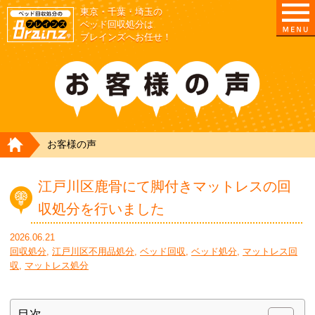
東京・千葉・埼玉の
ベッド回収処分は
ブレインズへお任せ！
HOME
お客様の声
江戸川区鹿骨にて脚付きマットレスの回
収処分を行いました
2026.06.21
回収処分
,
江戸川区不用品処分
,
ベッド回収
,
ベッド処分
,
マットレス回
収
,
マットレス処分
目次