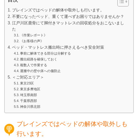
ブレインズではベッドの解体や取外しも行います。
不要になったベッド、重くて運べずお困りではありませんか？
江戸川区鹿骨にて脚付きマットレスの回収処分をおこないまし
た
《作業レポート》
《お客様の声》
ベッド・マットレス搬出時に押さえるべき安全対策
事前に解体できる部分は分解する
搬出経路を確保しておく
複数人で作業する
運搬中の壁や床への傷防止
＜ご対応エリア＞
東京23区
東京多摩地区
埼玉県南部
千葉県西部
神奈川県北部
ブレインズではベッドの解体や取外しも
行います。