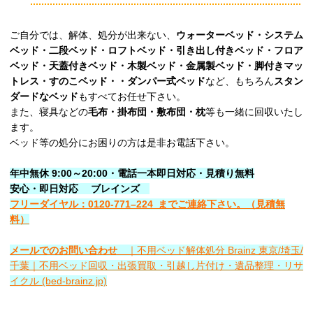
ご自分では、解体、処分が出来ない、
ウォーターベッド・システム
ベッド・二段ベッド・ロフトベッド・引き出し付きベッド・フロア
ベッド・天蓋付きベッド・木製ベッド・金属製ベッド・脚付きマッ
トレス・すのこベッド・・ダンパー式ベッド
など、もちろん
スタン
ダードなベッド
もすべてお任せ下さい。
また、寝具などの
毛布・掛布団・敷布団・枕
等も一緒に回収いたし
ます。
ベッド等の処分にお困りの方は是非お電話下さい。
年中無休 9:00～20:00・電話一本即日対応・見積り無料
安心
・即日
対応
ブレインズ
フリーダイヤル：0120-
771
–
224
までご連絡下さい。
（見積無
料）
メールでのお問い合わせ
｜不用ベッド解体処分 Brainz 東京/埼玉/
千葉｜不用ベッド回収・出張買取・引越し片付け・遺品整理・リサ
イクル (bed-brainz.jp)