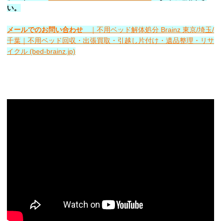
い。
メールでのお問い合わせ
｜不用ベッド解体処分 Brainz 東京/埼玉/
千葉｜不用ベッド回収・出張買取・引越し片付け・遺品整理・リサ
イクル (bed-brainz.jp)