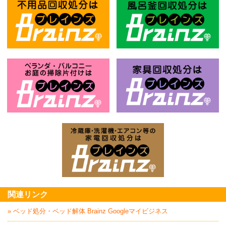
不用品回収処分はBrainz-ブレインズ
風
お庭の片付けはBrainz-ブレインズ-
家
家電回収処分はBrai
関連リンク
» ベッド処分・ベッド解体 Brainz Googleマイビジネス