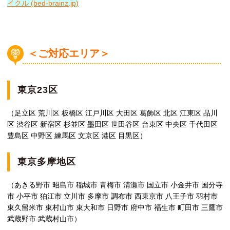
イクル (bed-brainz.jp)
＜ご対応エリア＞
東京23区
（足立区 荒川区 板橋区 江戸川区 大田区 葛飾区 北区 江東区 品川
区 渋谷区 新宿区 杉並区 墨田区 世田谷区 台東区 中央区 千代田区
豊島区 中野区 練馬区 文京区 港区 目黒区）
東京多摩地区
（あきる野市 昭島市 稲城市 青梅市 清瀬市 国立市 小金井市 国分寺
市 小平市 狛江市 立川市 多摩市 調布市 西東京市 八王子市 羽村市
東久留米市 東村山市 東大和市 日野市 府中市 福生市 町田市 三鷹市
武蔵野市 武蔵村山市）