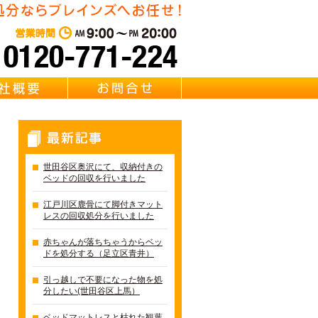
東京・千葉・埼玉のベッド回
営業時間：AM 9:00～PM 20:0
質問
会社概要
お問合せ
最新記事
世田谷区奥沢にて、収納付きの
ベッドの回収を行いました
江戸川区鹿骨にて脚付きマット
レスの回収処分を行いました
赤ちゃんが落ちちゃうからベッ
ドを処分する（足立区青井）
引っ越しで不要になった物を処
分したい(世田谷区上馬）
ベッドマットレスと枯れた観葉