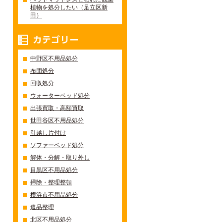
植物を処分したい（足立区新
田）
カテゴリー
中野区不用品処分
布団処分
回収処分
ウォーターベッド処分
出張買取・高額買取
世田谷区不用品処分
引越し片付け
ソファーベッド処分
解体・分解・取り外し
目黒区不用品処分
掃除・整理整頓
横浜市不用品処分
遺品整理
北区不用品処分