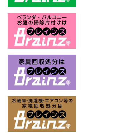
ベランダ・バルコニー お庭の片付
家具回収処分はBrainz-ブレイ
冷蔵庫・洗濯機・エアコン等の家