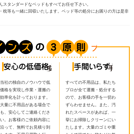
んスタンダードなベッドもすべてお任せ下さい。
・枕等も一緒に回収いたします。ベッド等の処分にお困りの方は是非
ブレインズの
張！
安心の低価格！
手間い
当社の独自のノウハウで低
すべての不用品は、私たち
価格を実現し作業・運搬の
プロが全て運搬・処分する
効率化を計っております。
ので、お客様の手を一切わ
大量に不用品がある場合で
ずらわせません。また、汚
も、安心してご連絡くださ
れたスペースがあれば、一
い。お客様のご依頼内容に
挙にお掃除しクリーンにい
沿って、無料でお見積り到
たします。大量のゴミや重