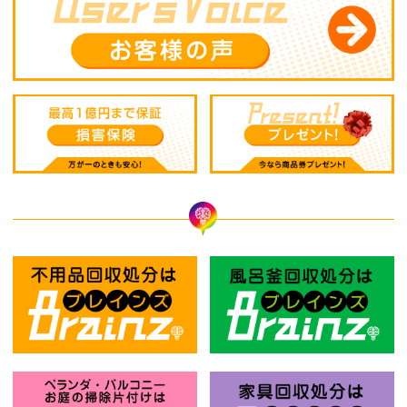
不用品回収処分はBrainz-ブレインズ
風