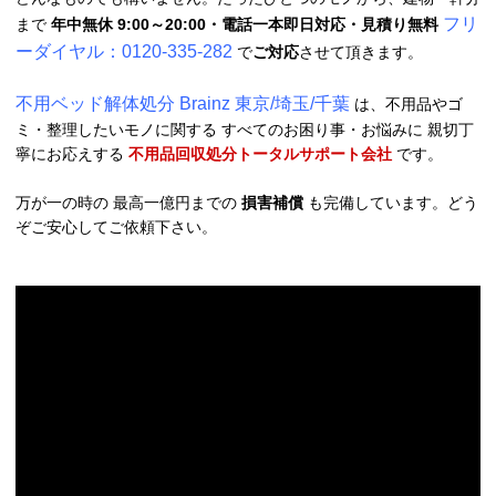
フリ
まで
年中無休 9:00～20:00・電話一本即日対応・見積り無料
ーダイヤル：0120-335-282
で
ご対応
させて頂きます。
不用ベッド解体処分 Brainz 東京/埼玉/千葉
は、不用品やゴ
ミ・整理したいモノに関する すべてのお困り事・お悩みに 親切丁
寧にお応えする
不用品回収処分トータルサポート会社
です。
万が一の時の 最高一億円までの
損害補償
も完備しています。どう
ぞご安心してご依頼下さい。