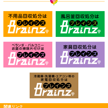
不用品回収処分はBrainz-ブレインズ
風
お庭の片付けはBrainz-ブレインズ-
家
家電回収処分はBrai
関連リンク