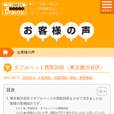
東京・千葉・埼玉の
ベッド回収処分は
ブレインズへお任せ！
HOME
お客様の声
ダブルベッド買取回収（東京都渋谷区）
2017.09.17
回収処分
,
出張買取・高額買取
,
掃除・整理整頓
目次
東京都渋谷区でダブルベッドの買取回収をさせて頂きましたお
客様の実例紹介です。
■ご依頼状況：ダブルベッドの買取回収
■お客様から頂いた声：買取は不可で 処分するしかないと思っていたの