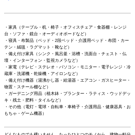
・家具（テーブル・机・椅子・オフィスチェア・食器棚・レンジ
台・ソファ・鏡台・オーディオボードなど）
・寝具・布製品（ベッド・2段ベッド・介護用ベッド・布団・カー
テン・絨毯・ラグマット・靴など）
・備え付け家具（シンク・風呂釜・浴槽・洗面台・チェスト・仏
壇・インターフォン・監視カメラなど）
・家電（テレビ・ステレオ・パソコン・モニター・電子レンジ・冷
蔵庫・洗濯機・乾燥機・アイロンなど）
・備え付け機器（湯沸かし器・給湯器・エアコン・ガスヒーター・
物置・スチール棚など）
・ガーデニング用品（植木鉢・プランター・ラティス・ウッドデッ
キ・残土・肥料・タイルなど）
・その他（電灯・電球・自転車・車椅子・介護用品・健康器具・お
もちゃ・ゲーム機器）
どんなものでも構いません。たったひとつのモノから、建物一軒分