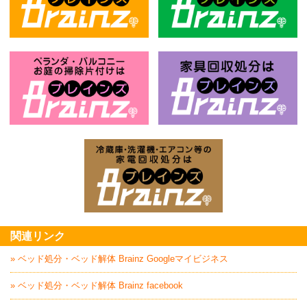
不用品回収処分はBrainz-ブレインズ
風
お庭の片付けはBrainz-ブレインズ-
家
家電回収処分はBrai
関連リンク
» ベッド処分・ベッド解体 Brainz Googleマイビジネス
» ベッド処分・ベッド解体 Brainz facebook