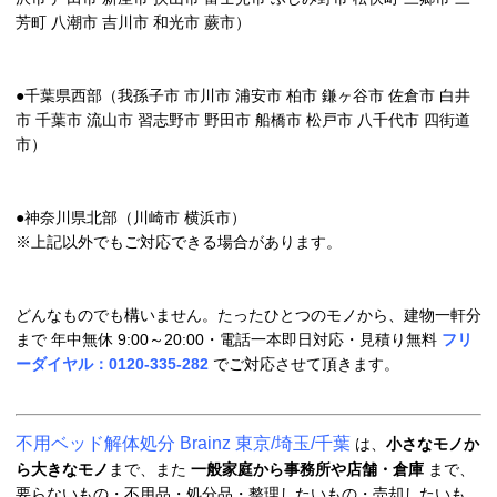
芳町 八潮市 吉川市 和光市 蕨市）
●千葉県西部（我孫子市 市川市 浦安市 柏市 鎌ヶ谷市 佐倉市 白井
市 千葉市 流山市 習志野市 野田市 船橋市 松戸市 八千代市 四街道
市）
●神奈川県北部（川崎市 横浜市）
※上記以外でもご対応できる場合があります。
どんなものでも構いません。たったひとつのモノから、建物一軒分
まで 年中無休 9:00～20:00・電話一本即日対応・見積り無料
フリ
ーダイヤル：0120-335-282
でご対応させて頂きます。
不用ベッド解体処分 Brainz 東京/埼玉/千葉
は、
小さなモノか
ら大きなモノ
まで、また
一般家庭から事務所や店舗・倉庫
まで、
要らないもの・不用品・処分品・整理したいもの・売却したいも