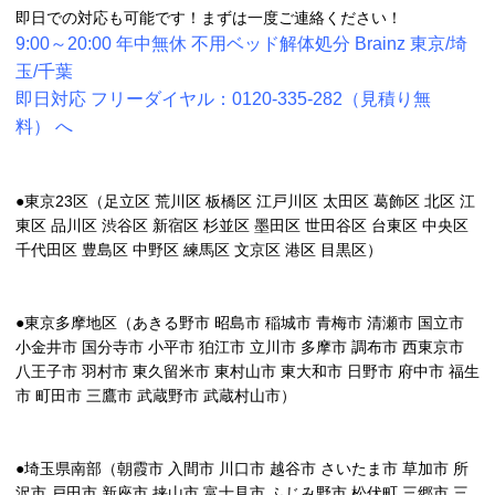
即日での対応も可能です！まずは一度ご連絡ください！
9:00～20:00 年中無休 不用ベッド解体処分 Brainz 東京/埼
玉/千葉
即日対応 フリーダイヤル：0120-335-282（見積り無
料）
へ
●東京23区（足立区 荒川区 板橋区 江戸川区 太田区 葛飾区 北区 江
東区 品川区 渋谷区 新宿区 杉並区 墨田区 世田谷区 台東区 中央区
千代田区 豊島区 中野区 練馬区 文京区 港区 目黒区）
●東京多摩地区（あきる野市 昭島市 稲城市 青梅市 清瀬市 国立市
小金井市 国分寺市 小平市 狛江市 立川市 多摩市 調布市 西東京市
八王子市 羽村市 東久留米市 東村山市 東大和市 日野市 府中市 福生
市 町田市 三鷹市 武蔵野市 武蔵村山市）
●埼玉県南部（朝霞市 入間市 川口市 越谷市 さいたま市 草加市 所
沢市 戸田市 新座市 挟山市 富士見市 ふじみ野市 松伏町 三郷市 三