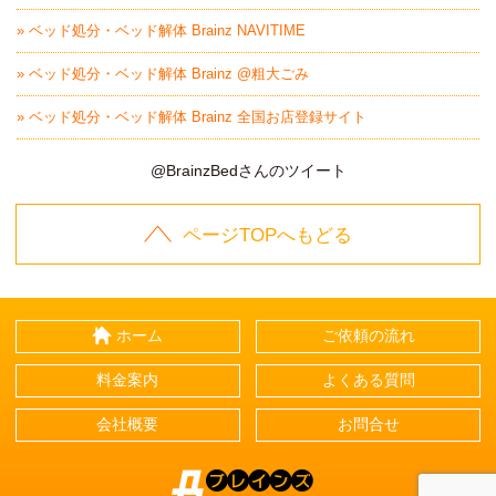
» ベッド処分・ベッド解体 Brainz NAVITIME
» ベッド処分・ベッド解体 Brainz @粗大ごみ
» ベッド処分・ベッド解体 Brainz 全国お店登録サイト
@BrainzBedさんのツイート
ページTOPへもどる
ホーム
ご依頼の流れ
料金案内
よくある質問
会社概要
お問合せ
Brainz-ブレインズ-