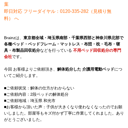
葉
即日対応 フリーダイヤル：0120-335-282（見積り無
料）
へ
Brainzは、
東京都全域・埼玉県南部・千葉県西部と神奈川県北部で
各種ベッド・ベッドフレーム・マットレス・布団・枕・毛布・寝
具・布製品回収処分
などを行っている
不用ベッド回収処分の専門
会社
です。
今回 お客様よりご依頼頂き、
解体処分した 介護用電動ベッド
につ
いてご紹介します。
■ご依頼状況：解体の仕方がわからない
■ご依頼内容：2段ベッドの解体処分
■ご依頼地域：埼玉県 和光市
■お客様から頂いた声：子供が大きくなり使わなくなったのでお願
いしました。部屋等もキズ付かず丁寧に作業してくれました。あり
がとうございました。