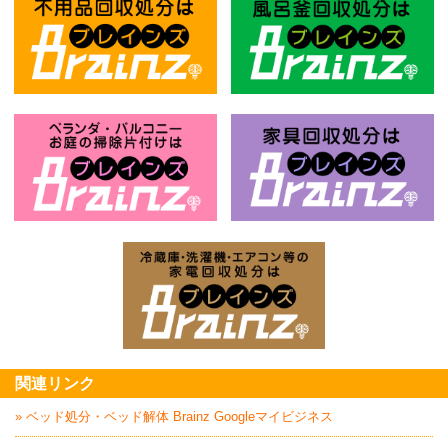
不用品回収処分はBrainz-ブレインズ
風
お庭の片付けはBrainz-ブレインズ-
家
家電回収処分はBrai
関連リンク
» ベッド処分・ベッド解体 Brainz Googleマイビジネス