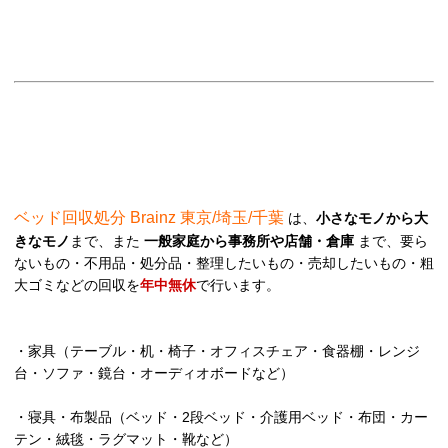
ベッド回収処分 Brainz 東京/埼玉/千葉
は、
小さなモノから大
きなモノ
まで、また
一般家庭から事務所や店舗・倉庫
まで、要ら
ないもの・不用品・処分品・整理したいもの・売却したいもの・粗
大ゴミなどの回収を
年中無休
で行います。
・家具（テーブル・机・椅子・オフィスチェア・食器棚・レンジ
台・ソファ・鏡台・オーディオボードなど）
・寝具・布製品（ベッド・2段ベッド・介護用ベッド・布団・カー
テン・絨毯・ラグマット・靴など）