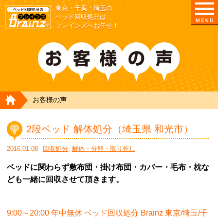
東京・千葉・埼玉の
ベッド回収処分は
ブレインズへお任せ！
HOME
お客様の声
2段ベッド 解体処分（埼玉県 和光市）
2016.01.08
回収処分
,
解体・分解・取り外し
ベッドに関わらず敷布団・掛け布団・カバー・毛布・枕な
ども一緒に回収させて頂きます。
9:00～20:00 年中無休 ベッド回収処分 Brainz 東京/埼玉/千