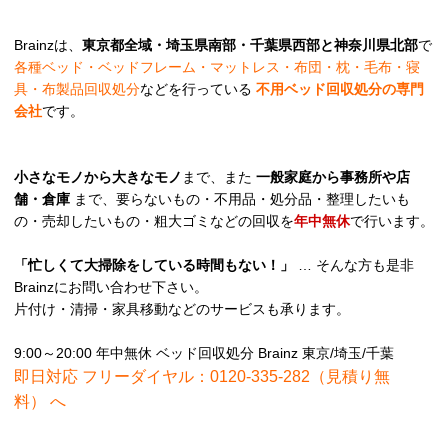
Brainzは、
東京都全域・埼玉県南部・千葉県西部と神奈川県北部
で
各種ベッド・ベッドフレーム・マットレス・布団・枕・毛布・寝
具・布製品回収処分
などを行っている
不用ベッド回収処分の専門
会社
です。
小さなモノから大きなモノ
まで、また
一般家庭から事務所や店
舗・倉庫
まで、要らないもの・不用品・処分品・整理したいも
の・売却したいもの・粗大ゴミなどの回収を
年中無休
で行います。
「忙しくて大掃除をしている時間もない！」
… そんな方も是非
Brainzにお問い合わせ下さい。
片付け・清掃・家具移動などのサービスも承ります。
9:00～20:00 年中無休 ベッド回収処分 Brainz 東京/埼玉/千葉
即日対応 フリーダイヤル：0120-335-282（見積り無
料）
へ