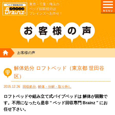
東京・千葉・埼玉の
ベッド回収処分は
ブレインズへお任せ！
HOME
お客様の声
解体処分 ロフトベッド（東京都 世田谷
区）
2015.12.26
回収処分
,
解体・分解・取り外し
ロフトベッドや組み立て式パイプベッドは 解体が困難で
す。不用になったら是非 “ ベッド回収専門 Brainz ” にお
任せ下さい。