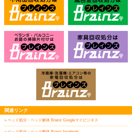
不用品回収処分はBrainz-ブレインズ
風
お庭の片付けはBrainz-ブレインズ-
家
家電回収処分はBrai
関連リンク
» ベッド処分・ベッド解体 Brainz Googleマイビジネス
» ベッド処分・ベッド解体 Brainz facebook