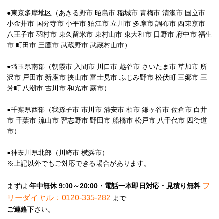
●東京多摩地区（あきる野市 昭島市 稲城市 青梅市 清瀬市 国立市
小金井市 国分寺市 小平市 狛江市 立川市 多摩市 調布市 西東京市
八王子市 羽村市 東久留米市 東村山市 東大和市 日野市 府中市 福生
市 町田市 三鷹市 武蔵野市 武蔵村山市）
●埼玉県南部（朝霞市 入間市 川口市 越谷市 さいたま市 草加市 所
沢市 戸田市 新座市 挟山市 富士見市 ふじみ野市 松伏町 三郷市 三
芳町 八潮市 吉川市 和光市 蕨市）
●千葉県西部（我孫子市 市川市 浦安市 柏市 鎌ヶ谷市 佐倉市 白井
市 千葉市 流山市 習志野市 野田市 船橋市 松戸市 八千代市 四街道
市）
●神奈川県北部（川崎市 横浜市）
※上記以外でもご対応できる場合があります。
フ
まずは
年中無休 9:00～20:00・電話一本即日対応・見積り無料
リーダイヤル：0120-335-282
まで
ご連絡
下さい。