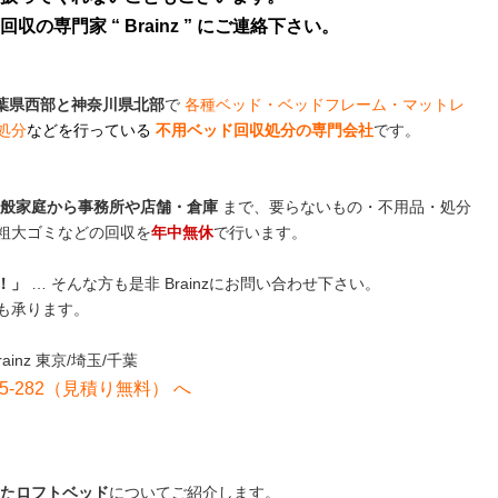
専門家 “ Brainz ” にご連絡下さい。
葉県西部と神奈川県北部
で
各種ベッド・ベッドフレーム・マットレ
処分
などを行っている
不用ベッド回収処分の専門会社
です。
般家庭から事務所や店舗・倉庫
まで、要らないもの・不用品・処分
粗大ゴミなどの回収を
年中無休
で行います。
！」
… そんな方も是非 Brainzにお問い合わせ下さい。
も承ります。
ainz 東京/埼玉/千葉
5-282（見積り無料）
へ
たロフトベッド
についてご紹介します。