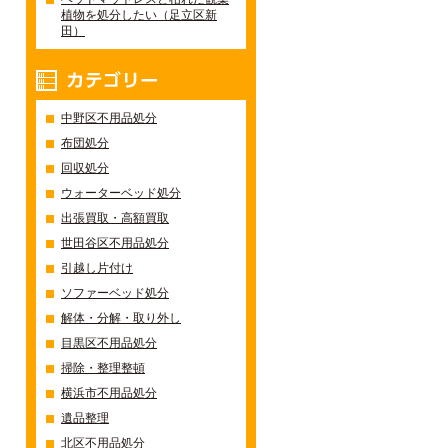
植物を処分したい（足立区新
田）
カテゴリー
中野区不用品処分
布団処分
回収処分
ウォーターベッド処分
出張買取・高額買取
世田谷区不用品処分
引越し片付け
ソファーベッド処分
解体・分解・取り外し
目黒区不用品処分
掃除・整理整頓
横浜市不用品処分
遺品整理
北区不用品処分