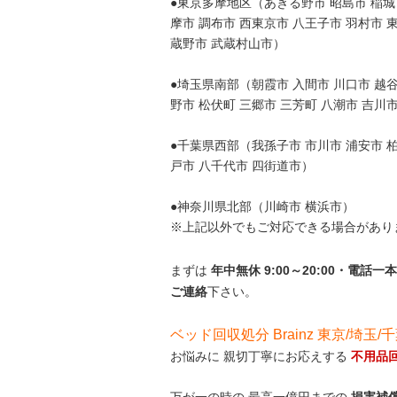
●東京多摩地区（あきる野市 昭島市 稲城市
摩市 調布市 西東京市 八王子市 羽村市 
蔵野市 武蔵村山市）
●埼玉県南部（朝霞市 入間市 川口市 越谷
野市 松伏町 三郷市 三芳町 八潮市 吉川
●千葉県西部（我孫子市 市川市 浦安市 柏
戸市 八千代市 四街道市）
●神奈川県北部（川崎市 横浜市）
※上記以外でもご対応できる場合があり
まずは
年中無休 9:00～20:00・電
ご連絡
下さい。
ベッド回収処分 Brainz 東京/埼玉/
お悩みに 親切丁寧にお応えする
不用品