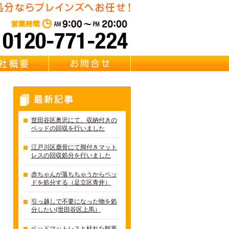
東京・千葉・埼玉のベッド回
営業時間：AM 9:00～PM 20:0
質問
会社概要
お問合せ
最新記事
世田谷区奥沢にて、収納付きの
ベッドの回収を行いました
江戸川区鹿骨にて脚付きマット
レスの回収処分を行いました
赤ちゃんが落ちちゃうからベッ
ドを処分する（足立区青井）
引っ越しで不要になった物を処
分したい(世田谷区上馬）
ベッドマットレスと枯れた観葉