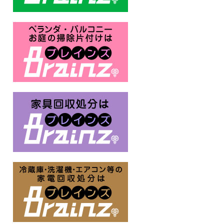
ベランダ・バルコニー お庭の片付
家具回収処分はBrainz-ブレイ
冷蔵庫・洗濯機・エアコン等の家