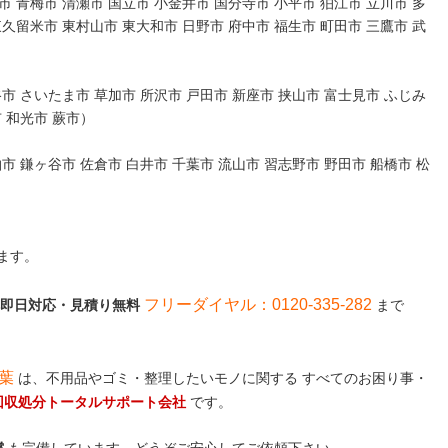
 青梅市 清瀬市 国立市 小金井市 国分寺市 小平市 狛江市 立川市 多
東久留米市 東村山市 東大和市 日野市 府中市 福生市 町田市 三鷹市 武
市 さいたま市 草加市 所沢市 戸田市 新座市 挟山市 富士見市 ふじみ
市 和光市 蕨市）
市 鎌ヶ谷市 佐倉市 白井市 千葉市 流山市 習志野市 野田市 船橋市 松
ます。
フリーダイヤル：0120-335-282
話一本即日対応・見積り無料
まで
千葉
は、不用品やゴミ・整理したいモノに関する すべてのお困り事・
回収処分トータルサポート会社
です。