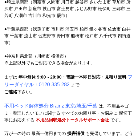
●埼玉県南部（朝霞市 入間市 川口市 越谷市 さいたま市 草加市 所
沢市 戸田市 新座市 挟山市 富士見市 ふじみ野市 松伏町 三郷市 三
芳町 八潮市 吉川市 和光市 蕨市）
●千葉県西部（我孫子市 市川市 浦安市 柏市 鎌ヶ谷市 佐倉市 白井
市 千葉市 流山市 習志野市 野田市 船橋市 松戸市 八千代市 四街道
市）
●神奈川県北部（川崎市 横浜市）
※上記以外でもご対応できる場合があります。
フ
まずは
年中無休 9:00～20:00・電話一本即日対応・見積り無料
リーダイヤル：0120-335-282
まで
ご連絡
下さい。
不用ベッド解体処分 Brainz 東京/埼玉/千葉
は、不用品やゴ
ミ・整理したいモノに関する すべてのお困り事・お悩みに 親切丁
寧にお応えする
不用品回収処分トータルサポート会社
です。
万が一の時の 最高一億円までの
損害補償
も完備しています。どう