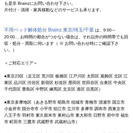
も是非 Brainzにお問い合わせ下さい。
片付け・清掃・家具移動などのサービスも承ります。
不用ベッド解体処分 Brainz 東京/埼玉/千葉
は、9:00～
20:00… お時間の都合がつかない場合は、それ以外の時間帯でも回
収・処分・買取に伺います（ ※ お問い合わせ時にご確認下さ
い。）
＜ご対応エリア＞
●東京23区（足立区 荒川区 板橋区 江戸川区 太田区 葛飾区 北区 江
東区 品川区 渋谷区 新宿区 杉並区 墨田区 世田谷区 台東区 中央区
千代田区 豊島区 中野区 練馬区 文京区 港区 目黒区）
●東京多摩地区（あきる野市 昭島市 稲城市 青梅市 清瀬市 国立市
小金井市 国分寺市 小平市 狛江市 立川市 多摩市 調布市 西東京市
八王子市 羽村市 東久留米市 東村山市 東大和市 日野市 府中市 福生
市 町田市 三鷹市 武蔵野市 武蔵村山市）