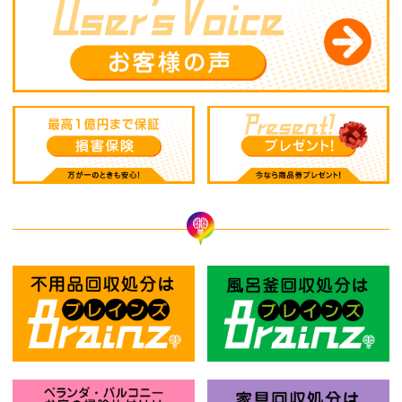
不用品回収処分はBrainz-ブレインズ
風