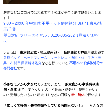
解体などはご自分では大変です！私達が手早く解体処分いたしま
す！
9:00～20:00 年中無休 不用ベッド解体処分 Brainz 東京/埼
玉/千葉
即日対応 フリーダイヤル：0120-335-282（見積り無料）
へ
Brainzは、
東京都全域・埼玉県南部・千葉県西部と神奈川県北部
で
各種ベッド・ベッドフレーム・マットレス・布団・枕・毛布・寝
具・布製品 回収解体処分
などを行っている
不用ベッド解体処分の
専門会社
です。
小さなモノから大きなモノ
まで、また
一般家庭から事務所や店
舗・倉庫
まで、要らないもの・不用品・処分品・整理したいも
の・売却したいもの・粗大ゴミなどの回収を
年中無休
で行います。
「忙しくて掃除・整理整頓をしている時間もない！」
… そんな方