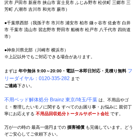
沢市 戸田市 新座市 挟山市 富士見市 ふじみ野市 松伏町 三郷市 三
芳町 八潮市 吉川市 和光市 蕨市）
●千葉県西部（我孫子市 市川市 浦安市 柏市 鎌ヶ谷市 佐倉市 白井
市 千葉市 流山市 習志野市 野田市 船橋市 松戸市 八千代市 四街道
市）
●神奈川県北部（川崎市 横浜市）
※上記以外でもご対応できる場合があります。
フ
まずは
年中無休 9:00～20:00・電話一本即日対応・見積り無料
リーダイヤル：0120-335-282
まで
ご連絡
下さい。
不用ベッド解体処分 Brainz 東京/埼玉/千葉
は、不用品やゴ
ミ・整理したいモノに関する すべてのお困り事・お悩みに 親切丁
寧にお応えする
不用品回収処分トータルサポート会社
です。
万が一の時の 最高一億円までの
損害補償
も完備しています。どう
ぞご安心してご依頼下さい。