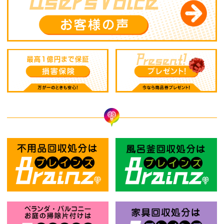
不用品回収処分はBrainz-ブレインズ
風