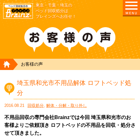
東京・千葉・埼玉の
ベッド回収処分は
ブレインズへお任せ！
HOME
お客様の声
埼玉県和光市不用品解体 ロフトベッド処
分
2016.08.21
回収処分
,
解体・分解・取り外し
不用品回収の専門会社Brainzでは今回 埼玉県和光市のお
客様よりご依頼頂き ロフトベッドの不用品を回収・処分さ
せて頂きました。