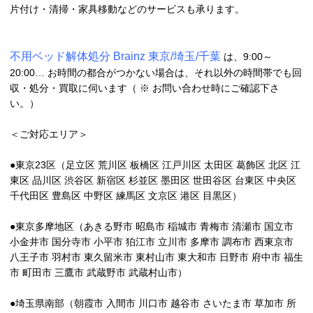
片付け・清掃・家具移動などのサービスも承ります。
不用ベッド解体処分 Brainz 東京/埼玉/千葉
は、9:00～
20:00… お時間の都合がつかない場合は、それ以外の時間帯でも回
収・処分・買取に伺います（ ※ お問い合わせ時にご確認下さ
い。）
＜ご対応エリア＞
●東京23区（足立区 荒川区 板橋区 江戸川区 太田区 葛飾区 北区 江
東区 品川区 渋谷区 新宿区 杉並区 墨田区 世田谷区 台東区 中央区
千代田区 豊島区 中野区 練馬区 文京区 港区 目黒区）
●東京多摩地区（あきる野市 昭島市 稲城市 青梅市 清瀬市 国立市
小金井市 国分寺市 小平市 狛江市 立川市 多摩市 調布市 西東京市
八王子市 羽村市 東久留米市 東村山市 東大和市 日野市 府中市 福生
市 町田市 三鷹市 武蔵野市 武蔵村山市）
●埼玉県南部（朝霞市 入間市 川口市 越谷市 さいたま市 草加市 所