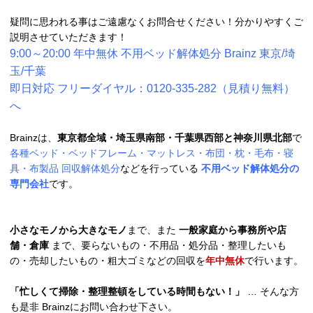
疑問に思われる事はご遠慮なくお問合せください！分かりやすくご
説明させていただきます！
9:00～20:00 年中無休 不用ベッド解体処分 Brainz 東京/埼
玉/千葉
即日対応 フリーダイヤル：0120-335-282（見積り無料）
へ
Brainzは、
東京都全域・埼玉県南部・千葉県西部と神奈川県北部
で
各種ベッド・ベッドフレーム・マットレス・布団・枕・毛布・寝
具・布製品 回収解体処分
などを行っている
不用ベッド解体処分の
専門会社
です。
小さなモノから大きなモノ
まで、また
一般家庭から事務所や店
舗・倉庫
まで、要らないもの・不用品・処分品・整理したいも
の・売却したいもの・粗大ゴミなどの回収を
年中無休
で行います。
「忙しくて掃除・整理整頓をしている時間もない！」
… そんな方
も是非 Brainzにお問い合わせ下さい。