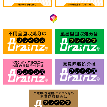
不用品回収処分はBrainz-ブレインズ
風
お庭の片付けはBrainz-ブレインズ-
家