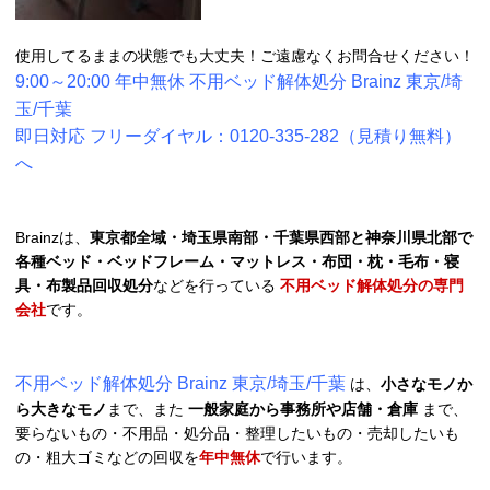
使用してるままの状態でも大丈夫！ご遠慮なくお問合せください！
9:00～20:00 年中無休 不用ベッド解体処分 Brainz 東京/埼
玉/千葉
即日対応 フリーダイヤル：0120-335-282（見積り無料）
へ
Brainzは、
東京都全域・埼玉県南部・千葉県西部と神奈川県北部で
各種ベッド・ベッドフレーム・マットレス・布団・枕・毛布・寝
具・布製品回収処分
などを行っている
不用ベッド解体処分の専門
会社
です。
不用ベッド解体処分 Brainz 東京/埼玉/千葉
は、
小さなモノか
ら大きなモノ
まで、また
一般家庭から事務所や店舗・倉庫
まで、
要らないもの・不用品・処分品・整理したいもの・売却したいも
の・粗大ゴミなどの回収を
年中無休
で行います。