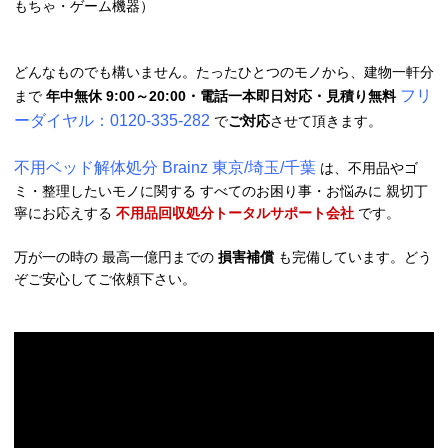
もちゃ・ゲーム機器）
どんなものでも構いません。たったひとつのモノから、建物一軒分
フリ
まで
年中無休 9:00～20:00・電話一本即日対応・見積り無料
ーダイヤル：0120-335-282
で
ご対応
させて頂きます。
不用ベッド解体処分 Brainz 東京/埼玉/千葉
は、不用品やゴ
ミ・整理したいモノに関する すべてのお困り事・お悩みに 親切丁
寧にお応えする
不用品回収処分トータルサポート会社
です。
万が一の時の 最高一億円までの
損害補償
も完備しています。どう
ぞご安心してご依頼下さい。