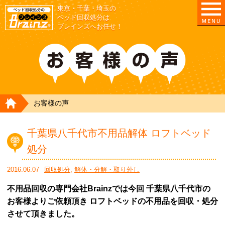
東京・千葉・埼玉の
ベッド回収処分は
ブレインズへお任せ！
HOME
お客様の声
千葉県八千代市不用品解体 ロフトベッド
処分
2016.06.07
回収処分
,
解体・分解・取り外し
不用品回収の専門会社Brainzでは今回 千葉県八千代市の
お客様よりご依頼頂き ロフトベッドの不用品を回収・処分
させて頂きました。