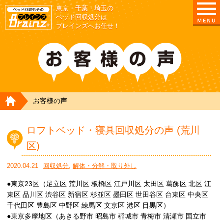
東京・千葉・埼玉の
ベッド回収処分は
ブレインズへお任せ！
HOME
お客様の声
ロフトベッド・寝具回収処分の声 (荒川
区)
2020.04.21
回収処分
,
解体・分解・取り外し
●東京23区（足立区 荒川区 板橋区 江戸川区 太田区 葛飾区 北区 江
東区 品川区 渋谷区 新宿区 杉並区 墨田区 世田谷区 台東区 中央区
千代田区 豊島区 中野区 練馬区 文京区 港区 目黒区）
●東京多摩地区（あきる野市 昭島市 稲城市 青梅市 清瀬市 国立市