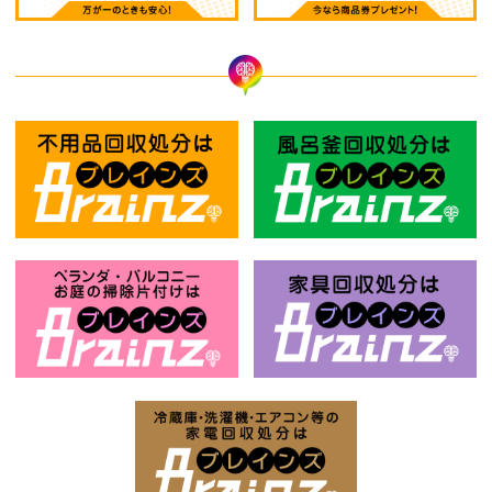
不用品回収処分はBrainz-ブレインズ
風
お庭の片付けはBrainz-ブレインズ-
家