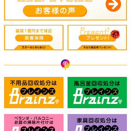
不用品回収処分はBrainz-ブレインズ
風