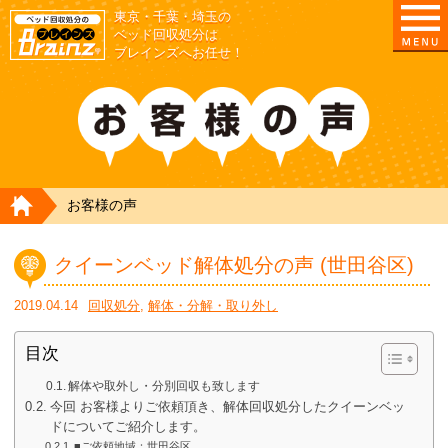
東京・千葉・埼玉の
ベッド回収処分は
ブレインズへお任せ！
HOME
お客様の声
クイーンベッド解体処分の声 (世田谷区)
2019.04.14
回収処分
,
解体・分解・取り外し
目次
解体や取外し・分別回収も致します
今回 お客様よりご依頼頂き、解体回収処分したクイーンベッ
ドについてご紹介します。
■ご依頼地域：世田谷区