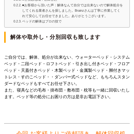
■お客様から頂いた声：解体なんて自分では出来ないので解体処分を
してくれる業者さんを探しました。Brainzさんは丁寧に作業してく
れて安心してお任せできました。ありがとうございます。
ベッドの解体はプロの技で
解体や取外し・分別回収も致します
ご自分では、解体、処分が出来ない、ウォーターベッド・システム
ベッド・二段ベッド・ロフトベッド・引き出し付きベッド・フロア
ベッド・天蓋付きベッド・木製ベッド・金属製ベッド・脚付きマッ
トレス・すのこベッド・・ダンパー式ベッドなど、もちろんスタン
ダードなベッドもすべてお任せ下さい。
また、寝具などの毛布・掛布団・敷布団・枕等も一緒に回収いたし
ます。ベッド等の処分にお困りの方は是非お電話下さい。
今回 お客様よりご依頼頂き、解体回収処