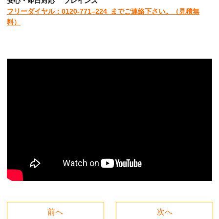
安心
・即日
対応
ブレインズ
フリーダイヤル：0120-
771
–
224
までご連絡下さい。
（見積無
料）
前へ
次へ