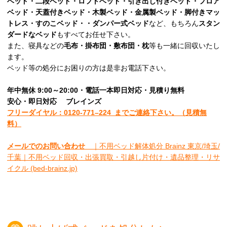
ベッド・二段ベッド・ロフトベッド・引き出し付きベッド・フロア
ベッド・天蓋付きベッド・木製ベッド・金属製ベッド・脚付きマッ
トレス・すのこベッド・・ダンパー式ベッド
など、もちろん
スタン
ダードなベッド
もすべてお任せ下さい。
また、寝具などの
毛布・掛布団・敷布団・枕
等も一緒に回収いたし
ます。
ベッド等の処分にお困りの方は是非お電話下さい。
年中無休 9:00～20:00・電話一本即日対応・見積り無料
安心
・即日
対応
ブレインズ
フリーダイヤル：0120-
771
–
224
までご連絡下さい。
（見積無
料）
メールでのお問い合わせ
｜不用ベッド解体処分 Brainz 東京/埼玉/
千葉｜不用ベッド回収・出張買取・引越し片付け・遺品整理・リサ
イクル (bed-brainz.jp)