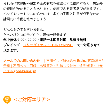
まれる作業範囲や追加料金の有無を確認せずに依頼すると、想定外
の費用がかかることもあります。信頼できる業者選びが重要です。
ベッドやマットレスの処分には、多くの手間と注意が必要なため、
計画的に準備を進めましょう。
どんなものでも構いません。
たったひとつのモノから、建物一軒分まで
年中無休 9:00～20:00・電話一本即日対応・見積り無料
ブレインズ
フリーダイヤル：0120-771-224
でご対応させて
頂きます。
メールでのお問い合わせ
｜不用ベッド解体処分 Brainz 東京/埼玉/
千葉｜不用ベッド回収・出張買取・引越し片付け・遺品整理・リサ
イクル (bed-brainz.jp)
＜ご対応エリア＞