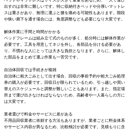
ベッドやマットレスはサイズが大きく重量もあるため、一人で運び
出すのは非常に難しいです。特に収納付きベッドや分厚いマットレ
スは重さがあり、無理に運ぶと腰を痛める可能性もあります。階段
や狭い廊下を通す場合には、角度調整なども必要になり大変です。
解体作業に手間と時間がかかる
ベッドフレームは組み立て式のものが多く、処分時には解体作業が
必要です。工具を用意してネジを外し、各部品を分ける必要があ
り、不慣れな人にとっては大きな負担となります。さらに、解体し
た部品をまとめて運ぶ作業も一苦労です。
自治体回収では手続きが複雑
自治体に粗大ごみとして出す場合、回収の事前予約や粗大ごみ処理
券の購入が必要です。回収日が限られているため、引っ越しや買い
替えのスケジュールと調整が難しいこともあります。また、指定場
所まで運び出さなければならないため、高齢者や一人暮らしの方に
は大変です。
業者選びで料金やサービスに差がある
不用品回収業者に依頼する方法もありますが、業者ごとに料金体系
やサービス内容が異なるため、比較検討が必要です。見積もりに含