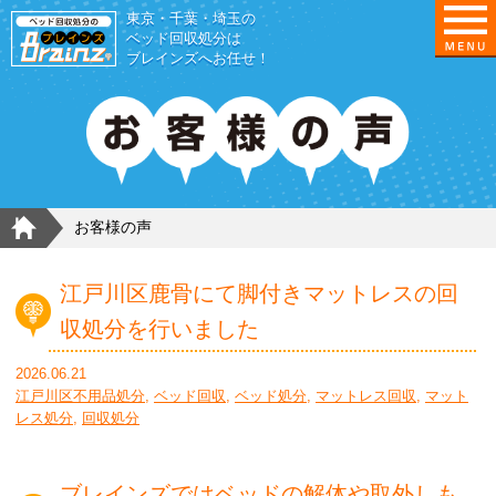
東京・千葉・埼玉の
ベッド回収処分は
ブレインズへお任せ！
HOME
お客様の声
江戸川区鹿骨にて脚付きマットレスの回
収処分を行いました
2026.06.21
江戸川区不用品処分
,
ベッド回収
,
ベッド処分
,
マットレス回収
,
マット
レス処分
,
回収処分
ブレインズではベッドの解体や取外しも