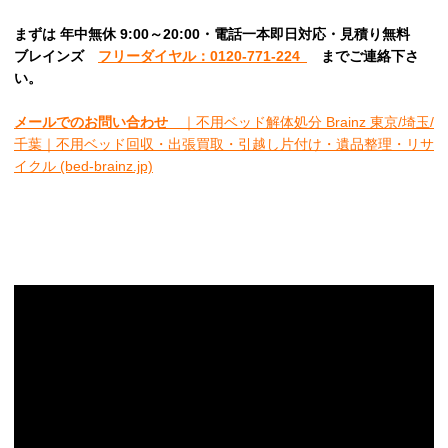
まずは 年中無休 9:00～20:00・電話一本即日対応・見積り無料
ブレインズ
フリーダイヤル：0120-771-224
ま
でご連絡下さ
い。
メールでのお問い合わせ
｜不用ベッド解体処分 Brainz 東京/埼玉/
千葉｜不用ベッド回収・出張買取・引越し片付け・遺品整理・リサ
イクル (bed-brainz.jp)