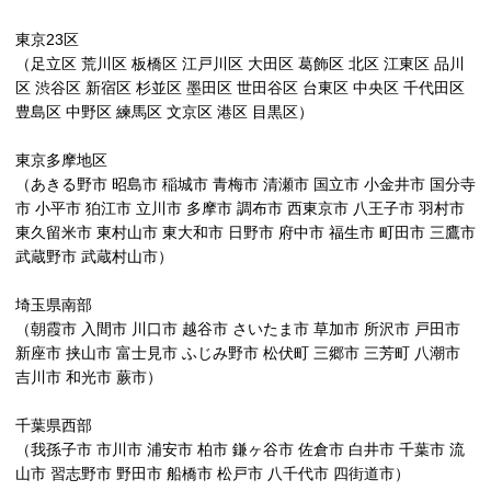
東京23区
（足立区 荒川区 板橋区 江戸川区 大田区 葛飾区 北区 江東区 品川
区 渋谷区 新宿区 杉並区 墨田区 世田谷区 台東区 中央区 千代田区
豊島区 中野区 練馬区 文京区 港区 目黒区）
東京多摩地区
（あきる野市 昭島市 稲城市 青梅市 清瀬市 国立市 小金井市 国分寺
市 小平市 狛江市 立川市 多摩市 調布市 西東京市 八王子市 羽村市
東久留米市 東村山市 東大和市 日野市 府中市 福生市 町田市 三鷹市
武蔵野市 武蔵村山市）
埼玉県南部
（朝霞市 入間市 川口市 越谷市 さいたま市 草加市 所沢市 戸田市
新座市 挟山市 富士見市 ふじみ野市 松伏町 三郷市 三芳町 八潮市
吉川市 和光市 蕨市）
千葉県西部
（我孫子市 市川市 浦安市 柏市 鎌ヶ谷市 佐倉市 白井市 千葉市 流
山市 習志野市 野田市 船橋市 松戸市 八千代市 四街道市）