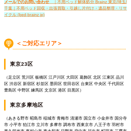
メールでのお問い合わせ
｜不用ベッド解体処分 Brainz 東京/埼玉/
千葉｜不用ベッド回収・出張買取・引越し片付け・遺品整理・リサ
イクル (bed-brainz.jp)
＜ご対応エリア＞
東京23区
（足立区 荒川区 板橋区 江戸川区 大田区 葛飾区 北区 江東区 品川
区 渋谷区 新宿区 杉並区 墨田区 世田谷区 台東区 中央区 千代田区
豊島区 中野区 練馬区 文京区 港区 目黒区）
東京多摩地区
（あきる野市 昭島市 稲城市 青梅市 清瀬市 国立市 小金井市 国分寺
市 小平市 狛江市 立川市 多摩市 調布市 西東京市 八王子市 羽村市