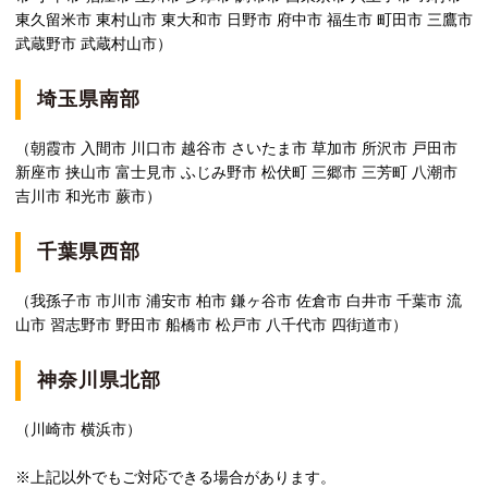
東久留米市 東村山市 東大和市 日野市 府中市 福生市 町田市 三鷹市
武蔵野市 武蔵村山市）
埼玉県南部
（朝霞市 入間市 川口市 越谷市 さいたま市 草加市 所沢市 戸田市
新座市 挟山市 富士見市 ふじみ野市 松伏町 三郷市 三芳町 八潮市
吉川市 和光市 蕨市）
千葉県西部
（我孫子市 市川市 浦安市 柏市 鎌ヶ谷市 佐倉市 白井市 千葉市 流
山市 習志野市 野田市 船橋市 松戸市 八千代市 四街道市）
神奈川県北部
（川崎市 横浜市）
※上記以外でもご対応できる場合があります。