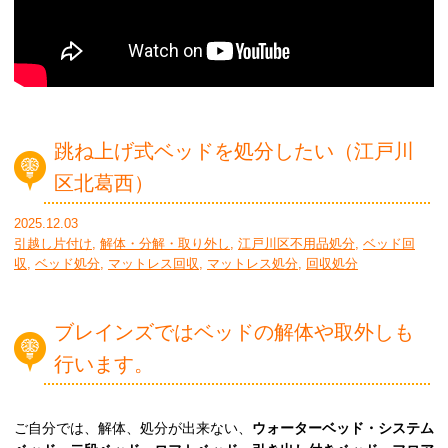
跳ね上げ式ベッドを処分したい（江戸川
区北葛西）
2025.12.03
引越し片付け
,
解体・分解・取り外し
,
江戸川区不用品処分
,
ベッド回
収
,
ベッド処分
,
マットレス回収
,
マットレス処分
,
回収処分
ブレインズではベッドの解体や取外しも
行います。
ご自分では、解体、処分が出来ない、
ウォーターベッド・システム