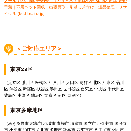
メールでのお問い合わせ
｜不用ベッド解体処分 Brainz 東京/埼玉/
千葉｜不用ベッド回収・出張買取・引越し片付け・遺品整理・リサ
イクル (bed-brainz.jp)
＜ご対応エリア＞
東京23区
（足立区 荒川区 板橋区 江戸川区 大田区 葛飾区 北区 江東区 品川
区 渋谷区 新宿区 杉並区 墨田区 世田谷区 台東区 中央区 千代田区
豊島区 中野区 練馬区 文京区 港区 目黒区）
東京多摩地区
（あきる野市 昭島市 稲城市 青梅市 清瀬市 国立市 小金井市 国分寺
市 小平市 狛江市 立川市 多摩市 調布市 西東京市 八王子市 羽村市