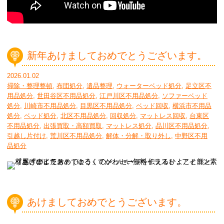
新年あけましておめでとうございます。
2026.01.02
掃除・整理整頓
,
布団処分
,
遺品整理
,
ウォーターベッド処分
,
足立区不
用品処分
,
世田谷区不用品処分
,
江戸川区不用品処分
,
ソファーベッド
処分
,
川崎市不用品処分
,
目黒区不用品処分
,
ベッド回収
,
横浜市不用品
処分
,
ベッド処分
,
北区不用品処分
,
回収処分
,
マットレス回収
,
台東区
不用品処分
,
出張買取・高額買取
,
マットレス処分
,
品川区不用品処分
,
引越し片付け
,
荒川区不用品処分
,
解体・分解・取り外し
,
中野区不用
品処分
あけましておめでとうございます。