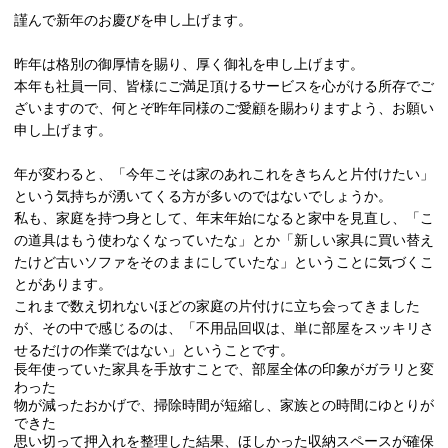
謹んで新年のお慶びを申し上げます。
昨年は格別の御厚情を賜り、厚く御礼を申し上げます。
本年も社員一同、皆様にご満足頂けるサービスを心がける所存でご
ざいますので、何とぞ昨年同様のご愛顧を賜わりますよう、お願い
申し上げます。
年が変わると、「今年こそは家のあれこれをきちんと片付けたい」
という気持ちが湧いてくる方が多いのではないでしょうか。
私も、家庭を持つ身として、年末年始になると家中を見直し、「こ
の道具はもう使わなくなっていたな」とか「新しい家具に買い替え
たけど古いソファをそのままにしていたな」ということに気づくこ
とがあります。
これまで数え切れないほどの家庭の片付けに立ち会ってきました
が、その中で感じるのは、「不用品回収は、単に部屋をスッキリさ
せるだけの作業ではない」ということです。
長年使っていた家具を手放すことで、部屋全体の印象がガラリと変
わった
物が減ったおかげで、掃除時間が短縮し、家族との時間にゆとりが
できた
思い切って押入れを整理した結果、ほしかった収納スペースが確保