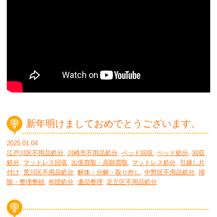
新年明けましておめでとうございます。
2025.01.04
江戸川区不用品処分
,
川崎市不用品処分
,
ベッド回収
,
ベッド処分
,
回収
処分
,
マットレス回収
,
出張買取・高額買取
,
マットレス処分
,
引越し片
付け
,
荒川区不用品処分
,
解体・分解・取り外し
,
中野区不用品処分
,
掃
除・整理整頓
,
布団処分
,
遺品整理
,
足立区不用品処分