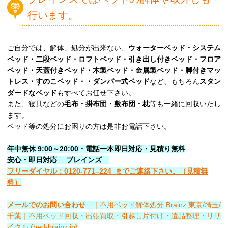
行います。
ご自分では、解体、処分が出来ない、
ウォーターベッド・システム
ベッド・二段ベッド・ロフトベッド・引き出し付きベッド・フロア
ベッド・天蓋付きベッド・木製ベッド・金属製ベッド・脚付きマッ
トレス・すのこベッド・・ダンパー式ベッド
など、もちろん
スタン
ダードなベッド
もすべてお任せ下さい。
また、寝具などの
毛布・掛布団・敷布団・枕
等も一緒に回収いたし
ます。
ベッド等の処分にお困りの方は是非お電話下さい。
年中無休 9:00～20:00・電話一本即日対応・見積り無料
安心
・即日
対応
ブレインズ
フリーダイヤル：0120-
771
–
224
までご連絡下さい。
（見積無
料）
メールでのお問い合わせ
｜不用ベッド解体処分 Brainz 東京/埼玉/
千葉｜不用ベッド回収・出張買取・引越し片付け・遺品整理・リサ
イクル (bed-brainz.jp)